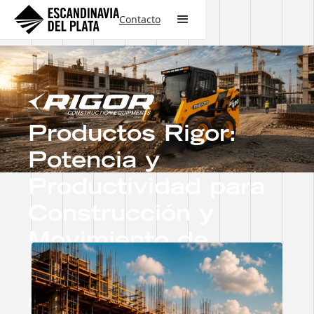
Contacto
Productos Rigor:
Potencia y
Productividad para
Construcción y
Movimiento de
Suelo.
MINICARGADORAS Y