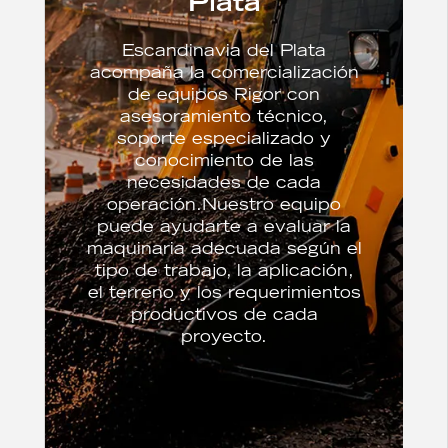
Plata
Escandinavia del Plata
acompaña la comercialización
de equipos Rigor con
asesoramiento técnico,
soporte especializado y
conocimiento de las
necesidades de cada
operación.Nuestro equipo
puede ayudarte a evaluar la
maquinaria adecuada según el
tipo de trabajo, la aplicación,
el terreno y los requerimientos
productivos de cada
proyecto.