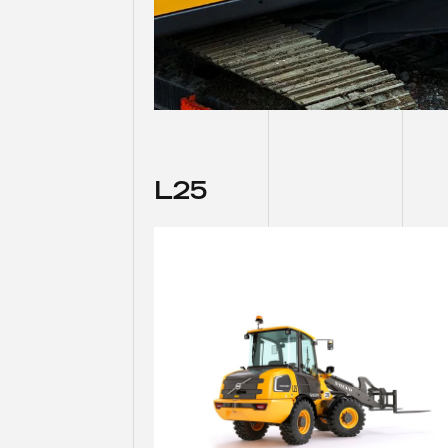
L
2
5