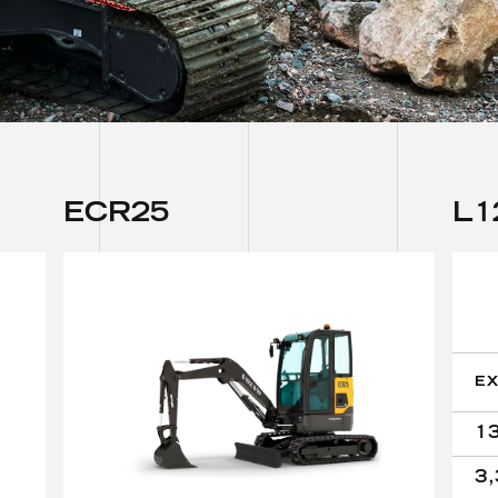
E
C
R
2
5
L
1
E
1
3,