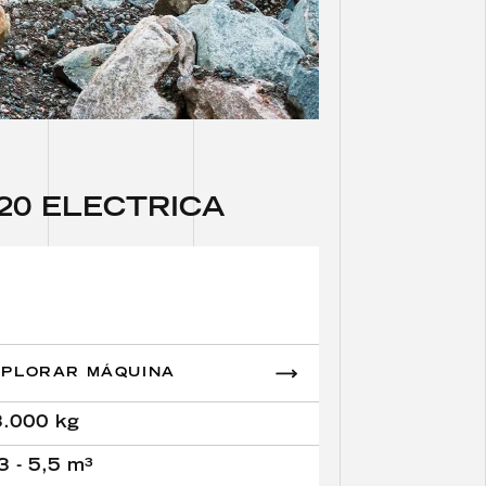
2
0
E
L
É
C
T
R
I
C
A
XPLORAR MÁQUINA
3.000 kg
3 - 5,5 m³