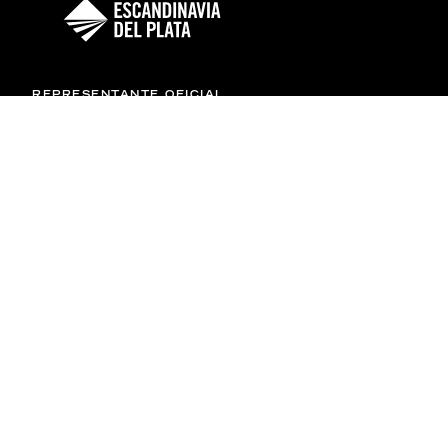
REPRESENTANTE OFICIAL
NUESTROS PRODUCTOS
Volvo
Sandvik
Rigor
Log Max
Maquinas usadas
¿CÓMO PODEMOS AYUDARLO?
Encontranos
Contacto
SEGUINOS EN NUESTRAS REDES
Facebook