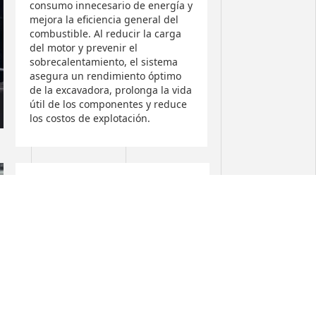
consumo innecesario de energía y
mejora la eficiencia general del
combustible. Al reducir la carga
del motor y prevenir el
sobrecalentamiento, el sistema
asegura un rendimiento óptimo
de la excavadora, prolonga la vida
útil de los componentes y reduce
los costos de explotación.
Nuevo sistema
electrohidráulico
El pilar de las mejoras en la
eficiencia del combustible es el
sistema electrohidráulico con
válvula de control principal (MCV)
mejorada. Esta tecnología
inteligente utiliza sensores
electrónicos para controlar los