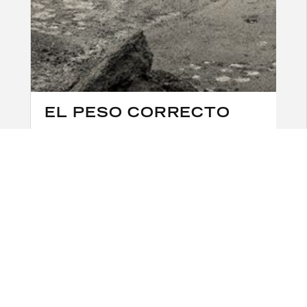
EL PESO CORRECTO
Llegue más lejos con estos camiones rígidos
que cuentan con transmisión montada
centralmente para ofrecer una distribución
óptima del peso de la máquina. Y con un
centro de gravedad bajo, estas máquinas bien
equilibradas disipan todos los impactos de la
carga y las tensiones estructurales a través de
los neumáticos. El resultado es una excelente
longevidad de la máquina y costos operativos
significativamente reducidos. Permita que
Volvo encuentre el equilibrio correcto.