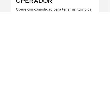
OPERADOR
Opere con comodidad para tener un turno de
trabajo más productivo. La EC210D está
equipada con un ambiente de operador
amplio y seguro que ofrece visibilidad
mejorada en todas las direcciones, un asiento
ajustable y controles ergonómicos. El interior
mejorado de la cabina cuenta con un nuevo
monitor de I-ECU que muestra una gama de
información para obtener una operación
eficiente.