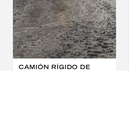
CAMIÓN RÍGIDO DE
PESO PESADO
Vaya un poco más allá con el Camión rígido
Volvo R100E que ofrece un equilibrio óptimo.
Con un centro de gravedad bajo y una
distribución uniforme del peso, esta máquina
sólida distribuye los impactos de la carga y las
tensiones estructurales de modo parejo en
todo el camión. El resultado es una máquina
excepcional y longevidad de los neumáticos, lo